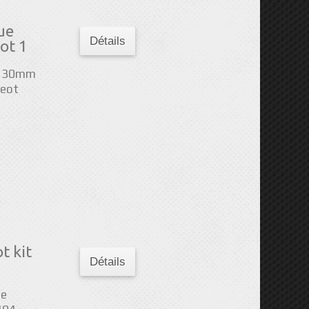
ue
Détails
ot 1
ne 30mm
geot
t kit
Détails
ue