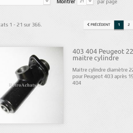
Montrer
par page
21
ats 1 - 21 sur 366.
PRÉCÉDENT
1
2
403 404 Peugeot 2
maitre cylindre
Maitre cylindre diamètre 
pour Peugeot 403 après 1
404