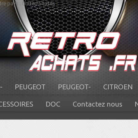
re pays :
United States
-
PEUGEOT
PEUGEOT-
CITROEN
CESSOIRES
DOC
Contactez nous