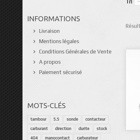
Tri
--
INFORMATIONS
Résult
Livraison
Mentions légales
Conditions Générales de Vente
A propos
Paiement sécurisé
MOTS-CLÉS
tambour
5.5
sonde
contacteur
carburant
direction
durite
stock
404
manocontact
carburateur