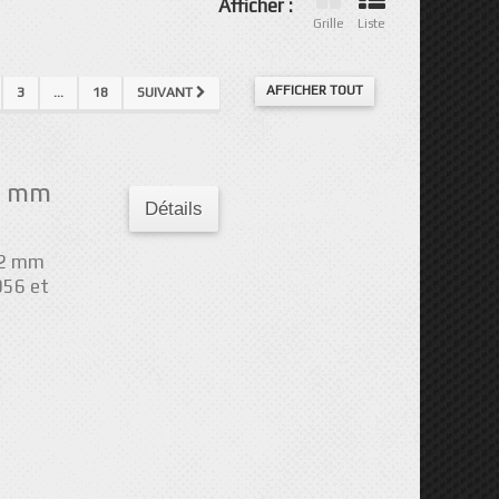
Afficher :
Grille
Liste
AFFICHER TOUT
3
...
18
SUIVANT
2 mm
Détails
22 mm
956 et