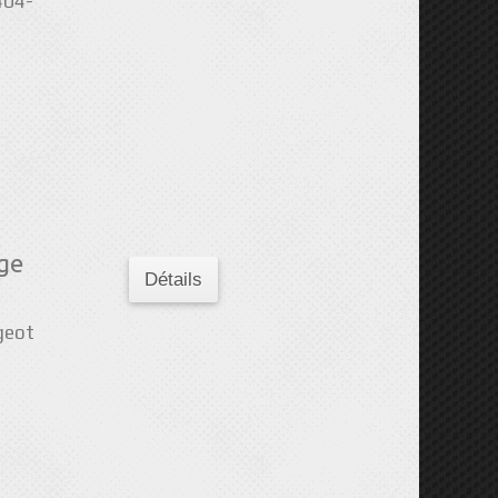
404-
ge
Détails
geot