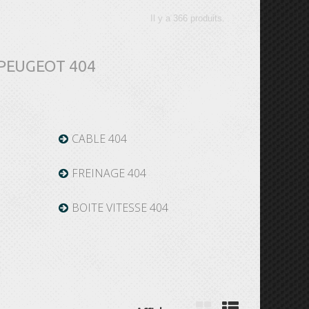
Il y a 366 produits.
r PEUGEOT 404
CABLE 404
FREINAGE 404
BOITE VITESSE 404