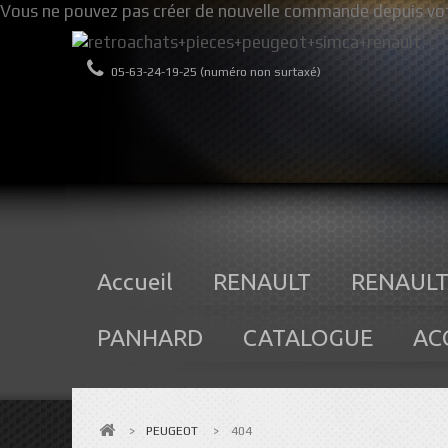
Vous ne pouvez pas créer de nouvelle commande depuis vot
05-63-24-19-25 (numéro non surtaxé)
Accueil
RENAULT
RENAULT
PANHARD
CATALOGUE
AC
>
PEUGEOT
>
404