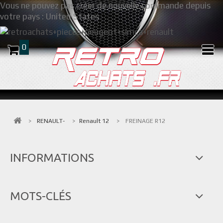
Vous ne pouvez pas créer de nouvelle commande depuis
votre pays :
United States
0
>
RENAULT-
>
Renault 12
>
FREINAGE R12
INFORMATIONS
MOTS-CLÉS