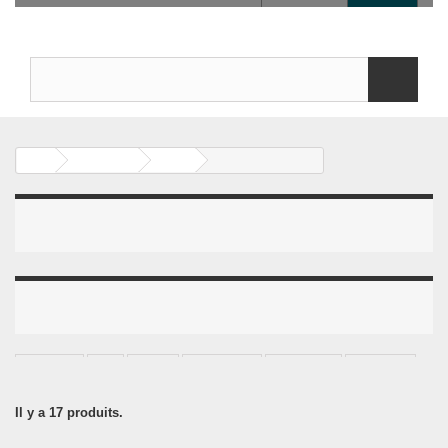
PEUGEOT
404
EMBRAYAGE 404
INFORMATIONS
MOTS-CLÉS
EMBRAYAGE 404
Il y a 17 produits.