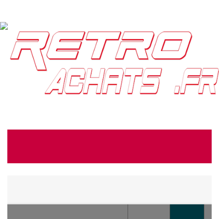
Vous ne pouvez pas créer de nouvelle commande depuis votre
pays :
United States
Panier
(vide)
MENU
Contactez-nous
Connexion