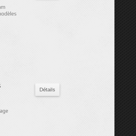
8mm
modèles
s
Détails
tage