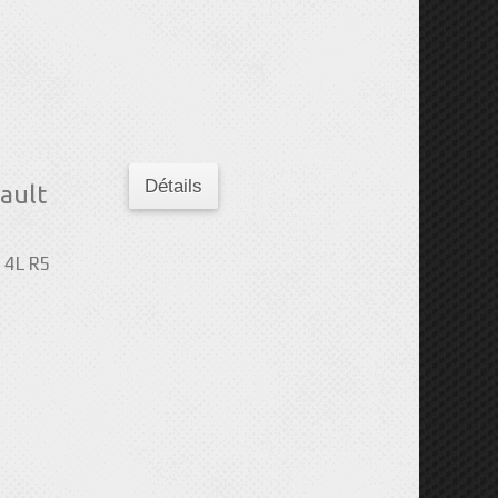
Détails
ault
 4L R5