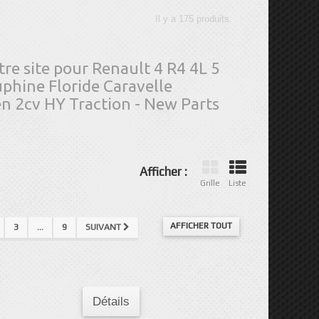
Il y a 175 produits.
tre site pour Renault 4 R4 4L 5
phine Floride Caravelle
n 2cv HY Traction - New Parts
Afficher :
Grille
Liste
AFFICHER TOUT
3
...
9
SUIVANT
Détails