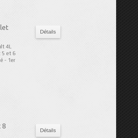
let
Détails
lt 4L
 5 et 6
é - 1er
 8
Détails