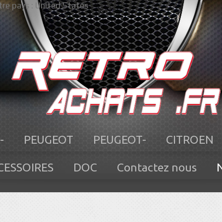
re pays :
United States
-
PEUGEOT
PEUGEOT-
CITROEN
CESSOIRES
DOC
Contactez nous