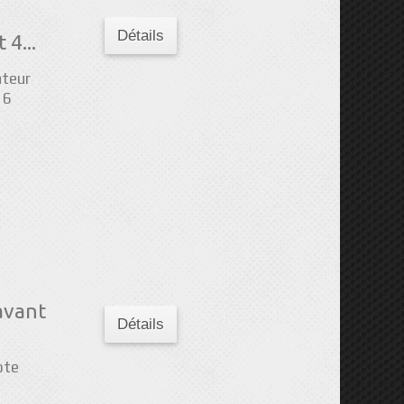
Détails
4...
ateur
 6
avant
Détails
ote