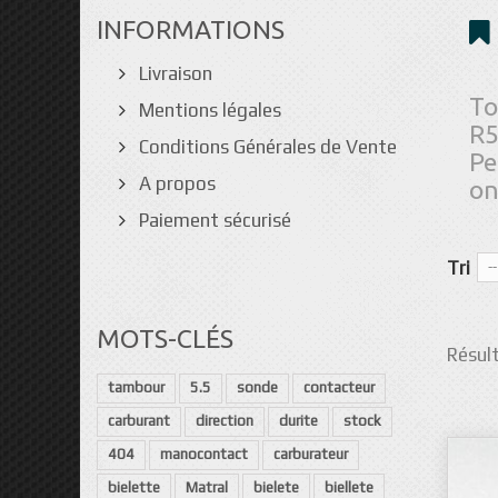
INFORMATIONS
Livraison
To
Mentions légales
R5
Conditions Générales de Vente
Pe
A propos
on
Paiement sécurisé
Tri
--
MOTS-CLÉS
Résult
tambour
5.5
sonde
contacteur
carburant
direction
durite
stock
404
manocontact
carburateur
bielette
Matral
bielete
biellete