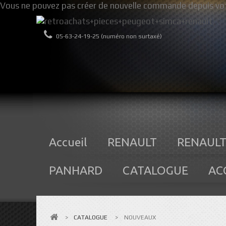
Vous ne pouvez pas créer de nouvelle commande depuis vot
05-63-24-19-25 (numéro non surtaxé)
Accueil
RENAULT
RENAULT
PANHARD
CATALOGUE
AC
>
CATALOGUE
>
NOUVEAUX