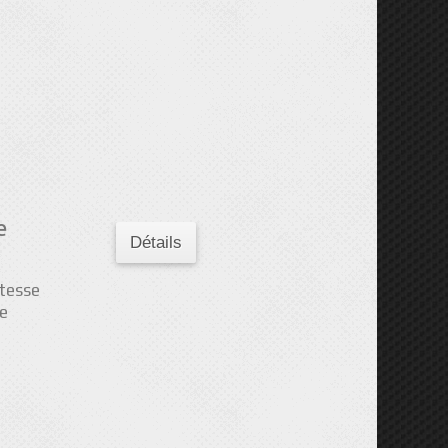
e
Détails
itesse
ne