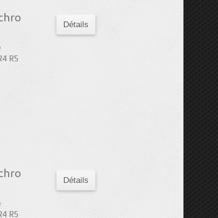
chro
Détails
e
 R4 R5
chro
Détails
e
 R4 R5