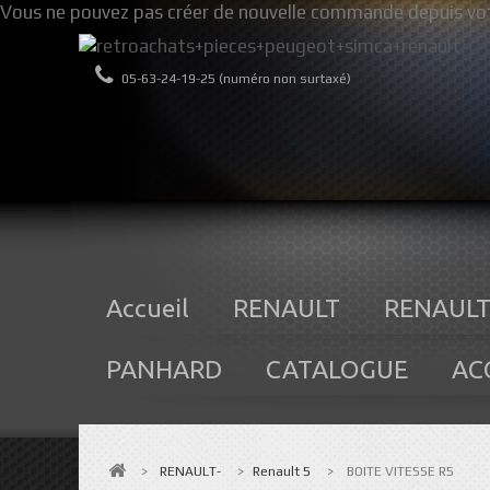
Vous ne pouvez pas créer de nouvelle commande depuis vot
05-63-24-19-25 (numéro non surtaxé)
Accueil
RENAULT
RENAULT
PANHARD
CATALOGUE
AC
>
RENAULT-
>
Renault 5
>
BOITE VITESSE R5