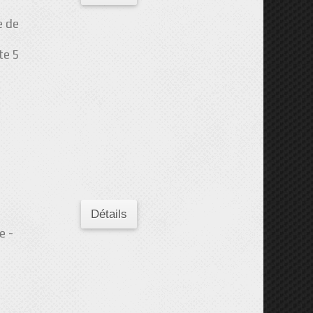
e de
te 5
Détails
e -