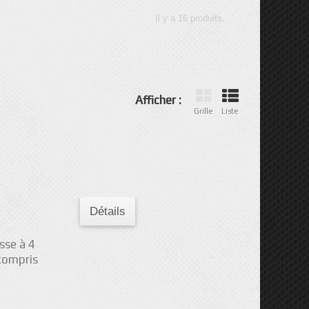
Il y a 16 produits.
Afficher :
Grille
Liste
Détails
sse à 4
 compris