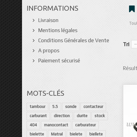
INFORMATIONS
Livraison
Tout
Mentions légales
Conditions Générales de Vente
Tri
--
A propos
Paiement sécurisé
Résult
MOTS-CLÉS
tambour
5.5
sonde
contacteur
carburant
direction
durite
stock
404
manocontact
carburateur
bielette
Matral
bielete
biellete