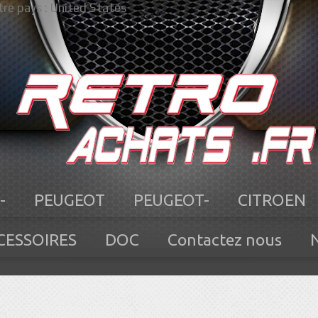
re pays :
United States
-
PEUGEOT
PEUGEOT-
CITROEN
CESSOIRES
DOC
Contactez nous