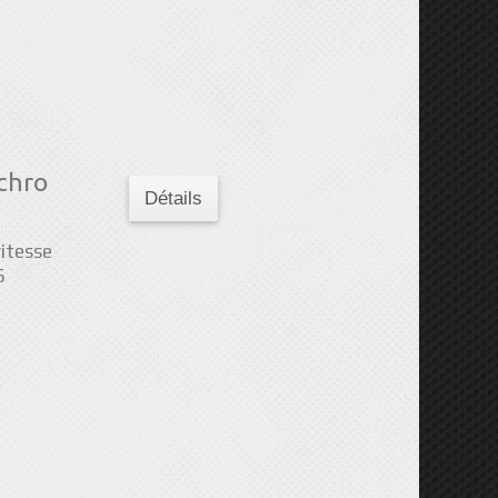
chro
Détails
itesse
6