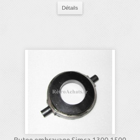
Détails
Butee embrayage Simca 1300 1500