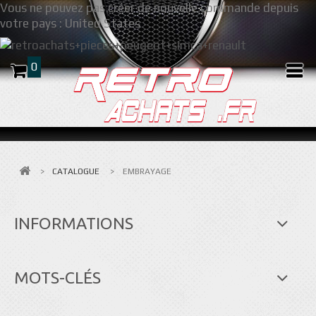
Vous ne pouvez pas créer de nouvelle commande depuis
votre pays :
United States
0
>
CATALOGUE
>
EMBRAYAGE
INFORMATIONS
MOTS-CLÉS