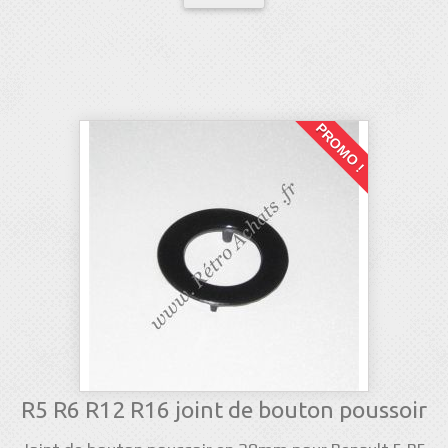
PROMO !
R5 R6 R12 R16 joint de bouton poussoir