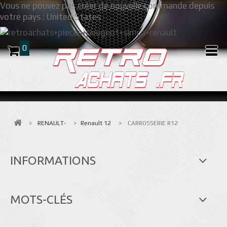
Vous ne pouvez pas créer de nouvelle commande depuis
votre pays :
United States
0
>
RENAULT-
>
Renault 12
>
CARROSSERIE R12
INFORMATIONS
MOTS-CLÉS