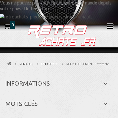
Vous ne pouvez pas créer de nouvelle commande depuis
votre pays :
United States
0
>
RENAULT
>
ESTAFETTE
>
REFROIDISSEMENT Estafette
INFORMATIONS
MOTS-CLÉS