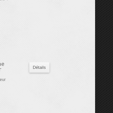
he
Détails
r
ieur