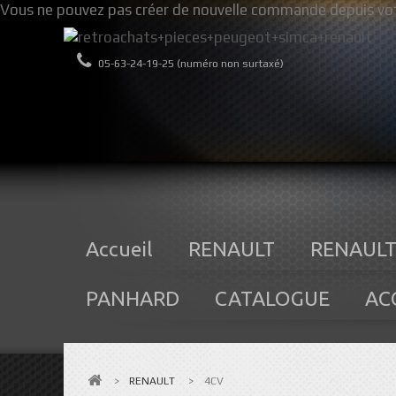
Vous ne pouvez pas créer de nouvelle commande depuis vot
05-63-24-19-25 (numéro non surtaxé)
Accueil
RENAULT
RENAULT
PANHARD
CATALOGUE
AC
>
RENAULT
>
4CV