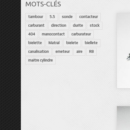
MOTS-CLÉS
tambour
5.5
sonde
contacteur
carburant
direction
durite
stock
404
manocontact
carburateur
bielette
Matral
bielete
biellete
canalisation
emeteur
aire
R8
maitre cylindre