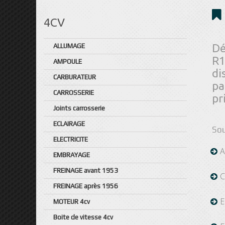
4CV
Dé
ALLUMAGE
R1
AMPOULE
di
CARBURATEUR
pa
CARROSSERIE
pr
Joints carrosserie
ECLAIRAGE
Sou
ELECTRICITE
EMBRAYAGE
FREINAGE avant 1953
C
FREINAGE après 1956
E
MOTEUR 4cv
Boite de vitesse 4cv