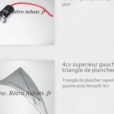
plot
4cv superieur gauc
triangle de planche
Triangle de plancher super
gauche pour Renault 4cv