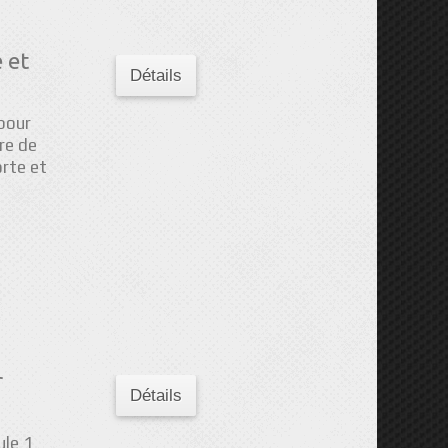
 et
Détails
 pour
re de
rte et
r
Détails
le 1