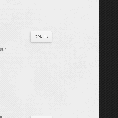
Détails
r
ieur
e