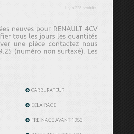
Il y a 228 produits.
chées neuves pour RENAULT 4CV
er tous les jours les quantités
rver une pièce contactez nous
9.25 (numéro non surtaxé). Les
CARBURATEUR
ECLAIRAGE
FREINAGE AVANT 1953