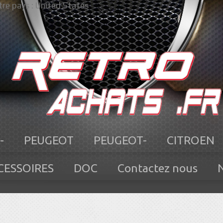
re pays :
United States
-
PEUGEOT
PEUGEOT-
CITROEN
CESSOIRES
DOC
Contactez nous