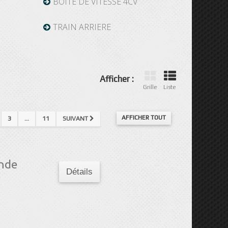
BOITE DE VITESSE 4CV
TRAIN ARRIERE
Afficher :
Grille
Liste
AFFICHER TOUT
3
...
11
SUIVANT
nde
Détails