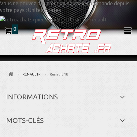
Vous ne pouvez pas créer de nouvelle commande depuis
votre pays :
United States
0
>
RENAULT-
>
Renault 18
INFORMATIONS
MOTS-CLÉS