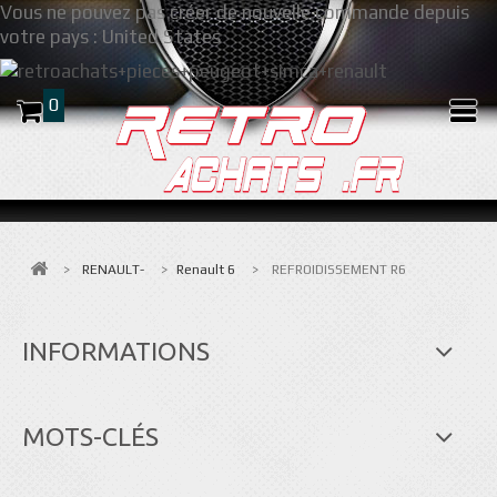
Vous ne pouvez pas créer de nouvelle commande depuis
votre pays :
United States
0
>
RENAULT-
>
Renault 6
>
REFROIDISSEMENT R6
INFORMATIONS
MOTS-CLÉS