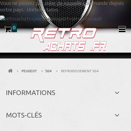
Vous ne pouvez pas créer de nouvelle commande depuis
votre pays :
United States
0
>
PEUGEOT
>
504
>
REFROIDISSEMENT 504
INFORMATIONS
MOTS-CLÉS