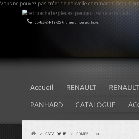
Vous ne pouvez pas créer de nouvelle commande depuis vot
05-63-24-19-25 (numéro non surtaxé)
Accueil
RENAULT
RENAULT
PANHARD
CATALOGUE
AC
>
CATALOGUE
>
POMPE a eau