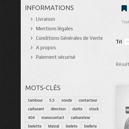
INFORMATIONS
Livraison
Tout
Mentions légales
Conditions Générales de Vente
Tri
--
A propos
Paiement sécurisé
Résult
MOTS-CLÉS
tambour
5.5
sonde
contacteur
carburant
direction
durite
stock
404
manocontact
carburateur
bielette
Matral
bielete
biellete