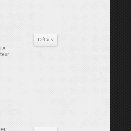
Détails
our
teur
vec