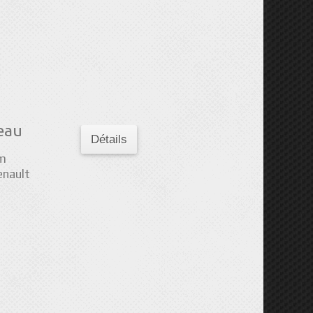
eau
Détails
mm
enault