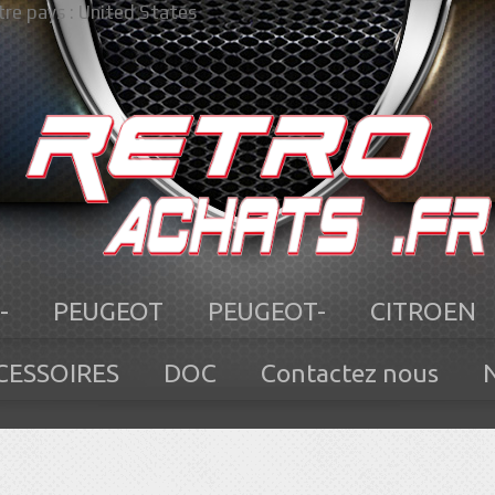
re pays :
United States
-
PEUGEOT
PEUGEOT-
CITROEN
CESSOIRES
DOC
Contactez nous