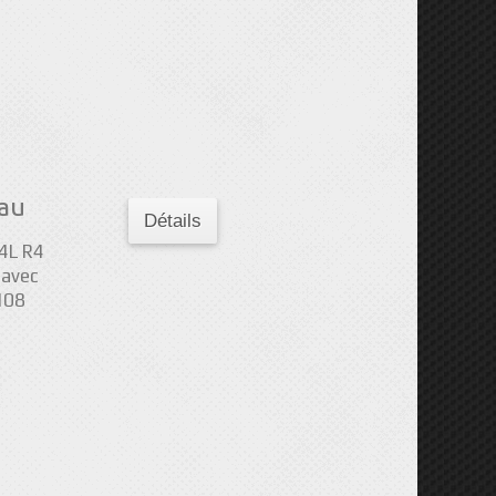
eau
Détails
4L R4
 avec
108