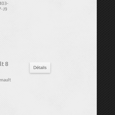
403-
7-J9
t 8
Détails
enault