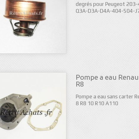
degrés pour Peugeot 203-
Q3A-D3A-D4A-404-504-J
Pompe a eau Renaul
R8
Pompe a eau sans carter R
8 R8 10 R10 A110