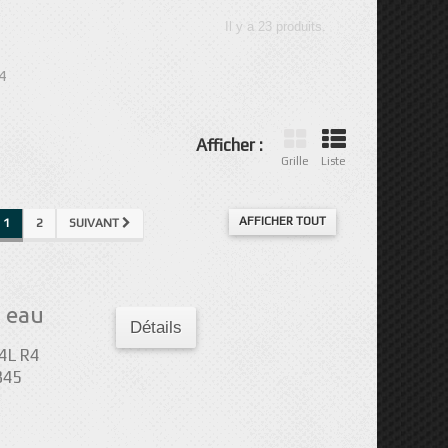
Il y a 23 produits.
4
Afficher :
Grille
Liste
AFFICHER TOUT
1
2
SUIVANT
 eau
Détails
4L R4
845