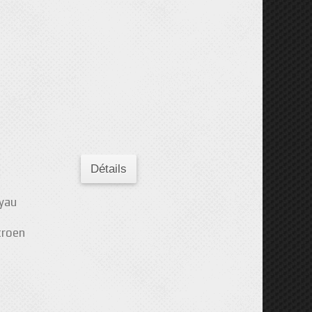
Détails
yau
troen