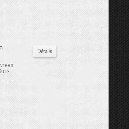
m
Détails
ivre en
ètre