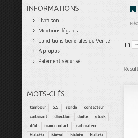
INFORMATIONS
Livraison
Pièc
Mentions légales
Conditions Générales de Vente
Tri
--
A propos
Paiement sécurisé
Résult
MOTS-CLÉS
tambour
5.5
sonde
contacteur
carburant
direction
durite
stock
404
manocontact
carburateur
bielette
Matral
bielete
biellete