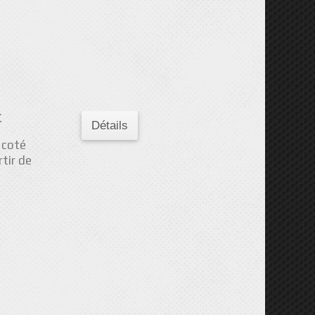
t
Détails
 coté
rtir de