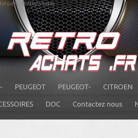
re pays :
United States
-
PEUGEOT
PEUGEOT-
CITROEN
CESSOIRES
DOC
Contactez nous