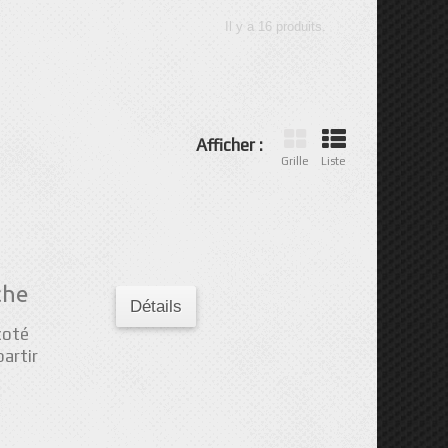
Il y a 16 produits.
Afficher :
Grille
Liste
che
Détails
coté
partir