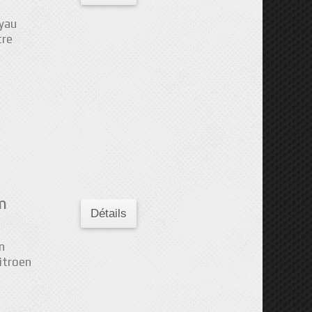
yau
tre
m
Détails
n
itroen