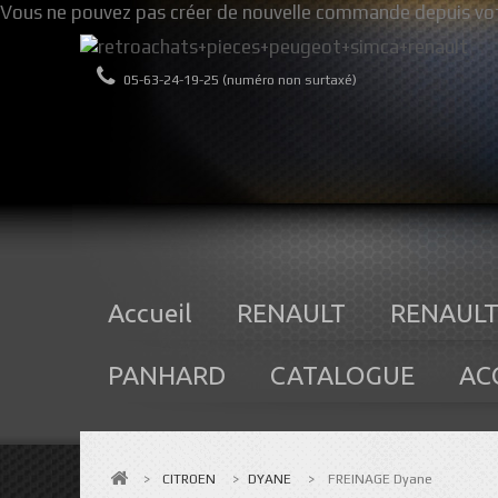
Vous ne pouvez pas créer de nouvelle commande depuis vot
05-63-24-19-25 (numéro non surtaxé)
Accueil
RENAULT
RENAULT
PANHARD
CATALOGUE
AC
>
CITROEN
>
DYANE
>
FREINAGE Dyane