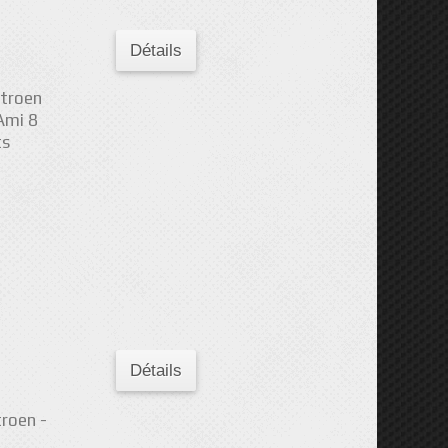
Détails
itroen
Ami 8
ts
Détails
troen -