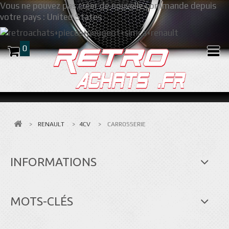
Vous ne pouvez pas créer de nouvelle commande depuis
votre pays :
United States
0
>
RENAULT
>
4CV
>
CARROSSERIE
INFORMATIONS
MOTS-CLÉS