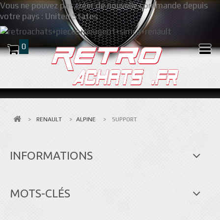
Vous ne pouvez pas créer de nouvelle commande depuis
votre pays :
United States
0
>
RENAULT
>
ALPINE
>
SUPPORT
INFORMATIONS
MOTS-CLÉS