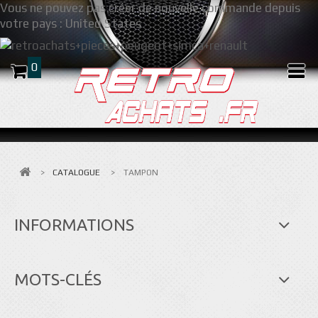
Vous ne pouvez pas créer de nouvelle commande depuis
votre pays :
United States
0
>
CATALOGUE
>
TAMPON
INFORMATIONS
MOTS-CLÉS