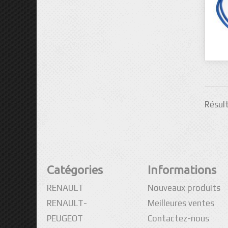
Résult
Catégories
Informations
RENAULT
Nouveaux produits
RENAULT-
Meilleures ventes
PEUGEOT
Contactez-nous