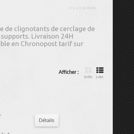
Il y a 5 produits.
e de clignotants de cerclage de
 supports. Livraison 24H
ible en Chronopost tarif sur
Afficher :
Grille
Liste
r
Détails