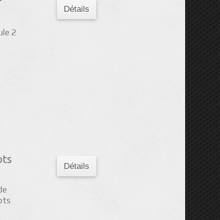
r
Détails
le 2
ots
Détails
de
ots