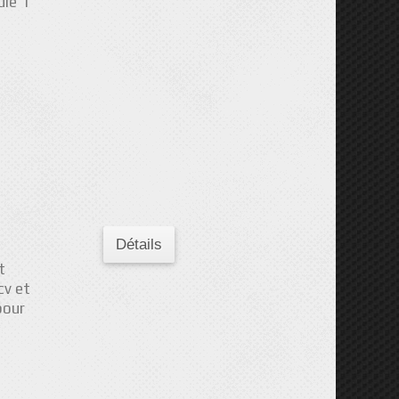
le 1
Détails
t
cv et
pour