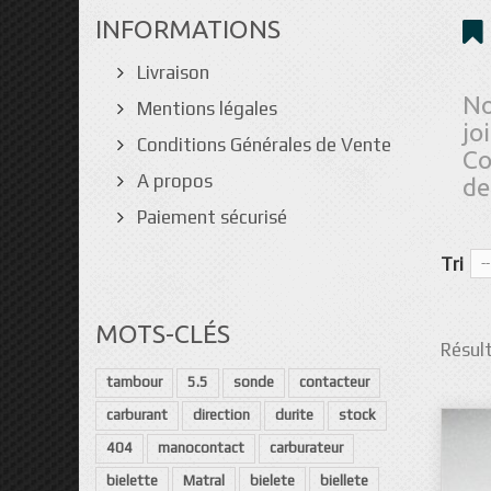
INFORMATIONS
Livraison
No
Mentions légales
jo
Conditions Générales de Vente
Co
A propos
de
Paiement sécurisé
Tri
--
MOTS-CLÉS
Résult
tambour
5.5
sonde
contacteur
carburant
direction
durite
stock
404
manocontact
carburateur
bielette
Matral
bielete
biellete