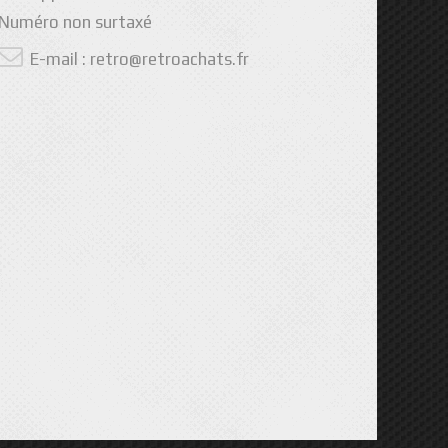
Numéro non surtaxé
E-mail :
retro@retroachats.fr