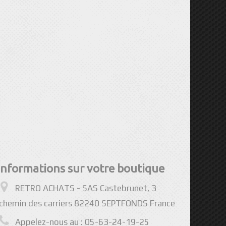
Informations sur votre boutique
RETRO ACHATS - SAS Castebrunet, 3
chemin des carriers 82240 SEPTFONDS France
Appelez-nous au :
05-63-24-19-25