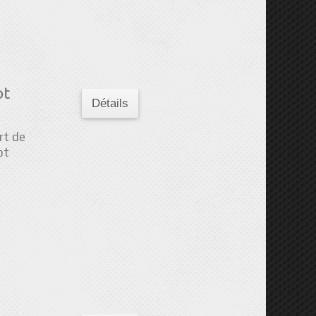
ot
Détails
rt de
ot