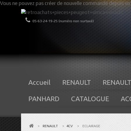
Vous ne pouvez pas créer de nouvelle commande depuis vot
05-63-24-19-25 (numéro non surtaxé)
Accueil
RENAULT
RENAULT
PANHARD
CATALOGUE
AC
>
RENAULT
>
4CV
>
ECLAIRAGE