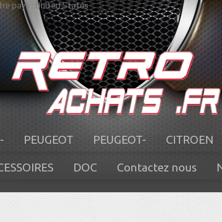
re pays :
United States
-
PEUGEOT
PEUGEOT-
CITROEN
CESSOIRES
DOC
Contactez nous