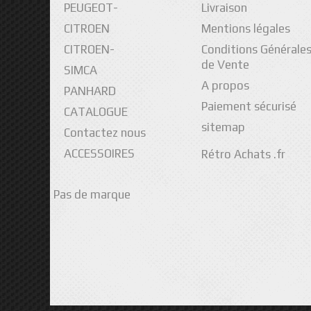
PEUGEOT-
Livraison
CITROEN
Mentions légales
CITROEN-
Conditions Générale
de Vente
SIMCA
A propos
PANHARD
Paiement sécurisé
CATALOGUE
sitemap
Contactez nous
ACCESSOIRES
Rétro Achats .fr
Pas de marque