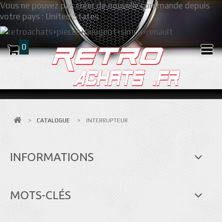
Vous ne pouvez pas créer de nouvelle commande depuis
votre pays :
United States
0
>
CATALOGUE
>
INTERRUPTEUR
INFORMATIONS
MOTS-CLÉS