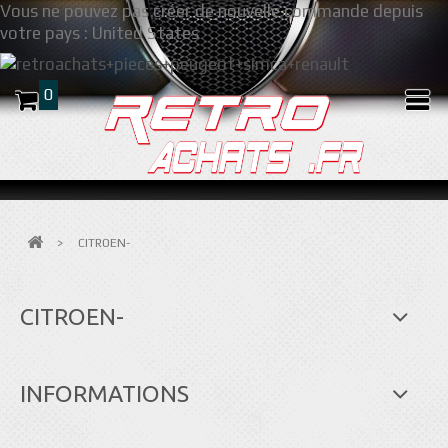
Vous ne pouvez pas créer de nouvelle commande depuis
votre pays :
United States
0
>
CITROEN-
CITROEN-
INFORMATIONS