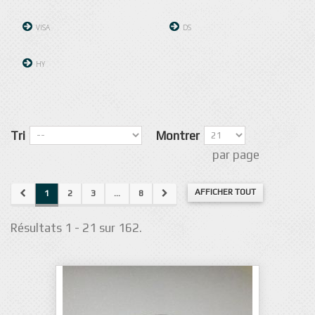
VISA
DS
HY
Tri
Montrer
par page
AFFICHER TOUT
1
2
3
...
8
Résultats 1 - 21 sur 162.