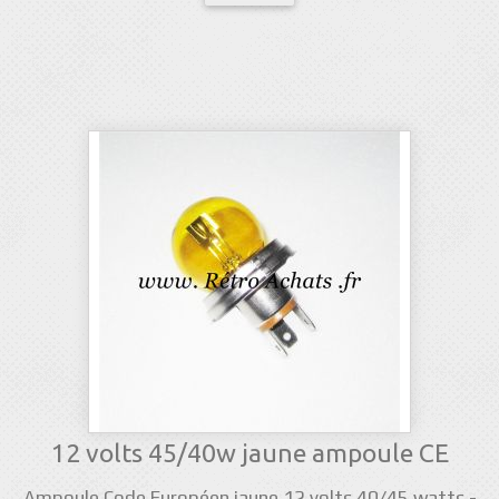
12 volts 45/40w jaune ampoule CE
Ampoule Code Européen jaune 12 volts 40/45 watts -