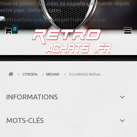
Vous ne pouvez pas créer de nouvelle commande depuis
votre pays :
United States
0
>
CITROEN
>
MEHARI
>
ECLAIRAGE Méhari
INFORMATIONS
MOTS-CLÉS